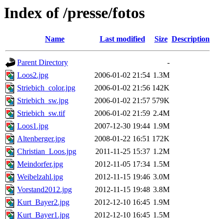
Index of /presse/fotos
Name
Last modified
Size
Description
Parent Directory
-
Loos2.jpg
2006-01-02 21:54
1.3M
Striebich_color.jpg
2006-01-02 21:56
142K
Striebich_sw.jpg
2006-01-02 21:57
579K
Striebich_sw.tif
2006-01-02 21:59
2.4M
Loos1.jpg
2007-12-30 19:44
1.9M
Altenberger.jpg
2008-01-22 16:51
172K
Christian_Loos.jpg
2011-11-25 15:37
1.2M
Meindorfer.jpg
2012-11-05 17:34
1.5M
Weibelzahl.jpg
2012-11-15 19:46
3.0M
Vorstand2012.jpg
2012-11-15 19:48
3.8M
Kurt_Bayer2.jpg
2012-12-10 16:45
1.9M
Kurt_Bayer1.jpg
2012-12-10 16:45
1.5M