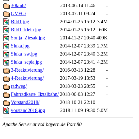
30kmh/
2013-06-14 11:46
-
GVFG/
2013-07-11 09:24
-
Bild1.jpg
2014-01-25 15:12
3.4M
Bild1_klein.jpg
2014-01-25 15:12
60K
Sonja_Ziesak.jpg
2014-11-27 20:40
409K
Sluka.jpg
2014-12-07 23:39
2.7M
Sluka_sw.jpg
2014-12-07 23:40
3.2M
Sluka_sepia.jpg
2014-12-07 23:41
4.2M
3-Reaktivierung/
2016-03-13 12:28
-
4-Reaktivierung/
2017-03-19 13:53
-
radweg/
2018-03-23 20:55
-
Fahrradkarte_Ilztalbahn/
2018-06-03 12:27
-
Vorstand2018/
2018-10-21 22:10
-
vorstand2018.jpg
2018-11-09 19:30
5.0M
Apache Server at vcd-bayern.de Port 80