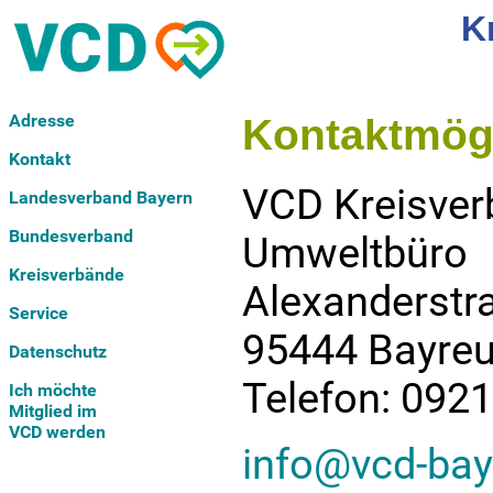
K
Adresse
Kontaktmögl
Kontakt
VCD Kreisver
Landesverband Bayern
Bundesverband
Umweltbüro
Kreisverbände
Alexanderstr
Service
95444 Bayreu
Datenschutz
Telefon: 092
Ich möchte
Mitglied im
VCD werden
info@vcd-bay